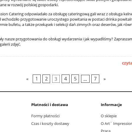
ne w rozwój polskiej gospodarki.
sion Catering odpowiadało za obsługę cateringową gali wraz z obsługa keln
ad wchodziło przygotowanie uroczystego powitania w postaci drinka powital
ormie bufetu, a także przekąsek i selekcji dań zimnych oraz deserów, jak rów
ały nasze przygotowania do obsługi wydarzenia i jak wypadliśmy? Zaprasza
alerii zdjęć.
czyta
«
1
2
3
4
5
...
7
»
Płatności i dostawa
Informacje
Formy płatności
O sklepie
Czas i koszty dostawy
O Art` Impression
Praca