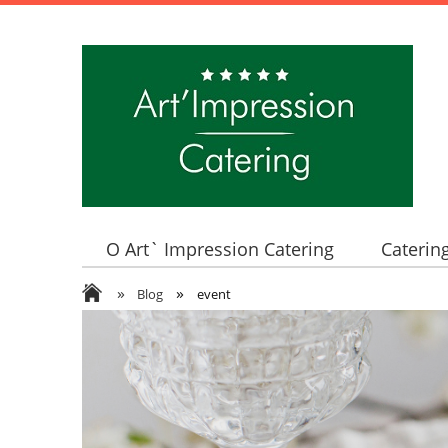
O Art` Impression Catering
Caterin
»
»
Blog
event