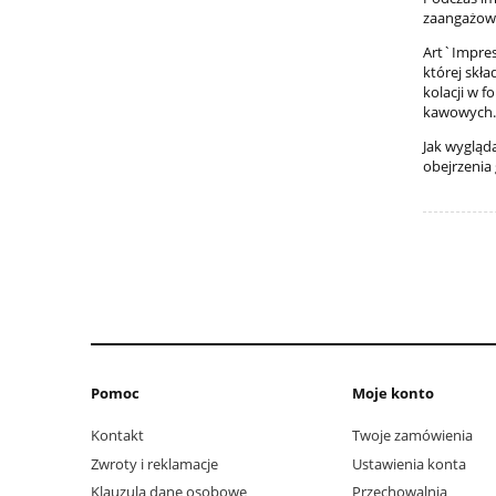
zaangażowa
Art`Impres
której skł
kolacji w f
kawowych.
Jak wygląd
obejrzenia g
Pomoc
Moje konto
Kontakt
Twoje zamówienia
Zwroty i reklamacje
Ustawienia konta
Klauzula dane osobowe
Przechowalnia