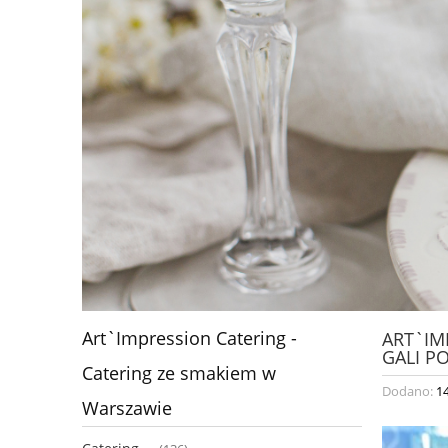
Art`Impression Catering -
ART`IM
GALI P
Catering ze smakiem w
Dodano:
1
Warszawie