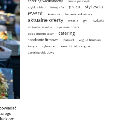
catering wielkanocny
zimne przekąski
praca
styl życia
szybki obiad
fotografia
event
komunia
badanie ankietowe
aktualne oferty
szkoła
wesele
grill
stołówka szkolna
żywienie dzieci
catering
sklep internetowy
spotkanie firmowe
bankiet
wigilia firmowa
święta
sylwester
kanapki dekoracyjne
catering obiadowy
dpowiadać
którego
 ludziom