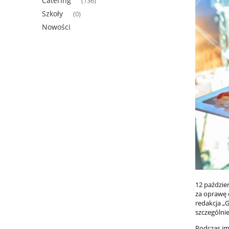
Catering
(136)
Szkoły
(0)
Nowości
12 paździe
za oprawę 
redakcja
„G
szczególni
Podczas im