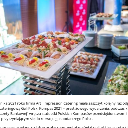
rnika 2021 roku firma Art`Impression Catering miała zaszczyt kolejny raz o
cateringową Gali Polski Kompas 2021 – prestiżowego wydarzenia, podczas 
azety Bankowej” wręcza statuetki Polskich Kompasów przedsiębiorstwom i
e przyczyniającym się do rozwoju gospodarczego Polski.
prezy wyróżniane są także osoby reprezentujące świat polityki i gospodarki