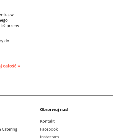
erską, w
nego,
nież przerw
my do
j całość »
Obserwuj nas!
Kontakt
 Catering
Facebook
Instagram