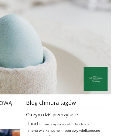
Blog chmura tagów
GOWĄ
O czym dziś przeczytasz?
lunch
zestawy na obiad
lunch box
menu wielkanocne
potrawy wielkanocne