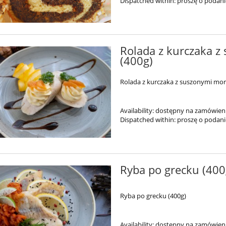
Dispatched within:
proszę o podan
Rolada z kurczaka z
(400g)
Rolada z kurczaka z suszonymi more
Availability:
dostępny na zamówien
Dispatched within:
proszę o podan
Ryba po grecku (400
Ryba po grecku (400g)
Availability:
dostępny na zamówien