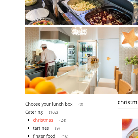
christm
Choose your lunch box
(0)
Catering
(102)
christmas
(24)
tartines
(9)
finger food
(16)