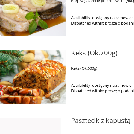
Karp w galarecie po królewsku (400
Availability:
dostępny na zamówien
Dispatched within:
proszę o podan
Keks (Ok.700g)
Keks (Ok.600g)
Availability:
dostępny na zamówien
Dispatched within:
proszę o podan
Pasztecik z kapustą i