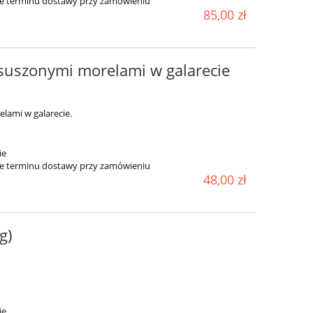
ie terminu dostawy przy zamówieniu
85,00 zł
 suszonymi morelami w galarecie
lami w galarecie.
ie
ie terminu dostawy przy zamówieniu
48,00 zł
g)
ie