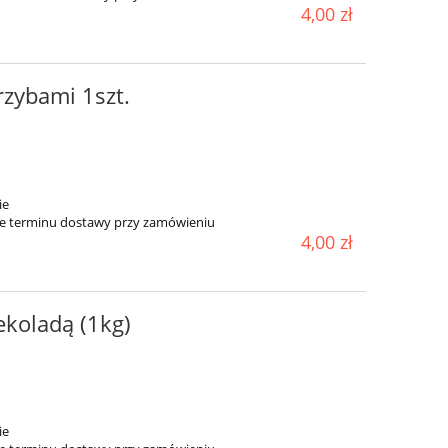
4,00 zł
rzybami 1szt.
ie
ie terminu dostawy przy zamówieniu
4,00 zł
koladą (1kg)
ie