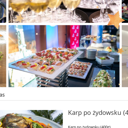
as
Karp po żydowsku (
Karp po żydowsku (400g)