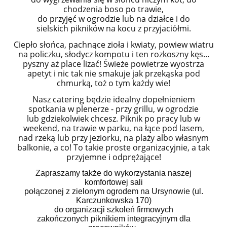
chodzenia boso po trawie,
do przyjęć w ogrodzie lub na działce i do
sielskich pikników na kocu z przyjaciółmi.
Ciepło słońca, pachnące zioła i kwiaty, powiew wiatru
na policzku, słodycz kompotu i ten rozkoszny kęs...
pyszny aż place lizać! Ś
wieże powietrze wyostrza
apetyt i nic tak nie smakuje jak przekąska pod
chmurką, toż o tym każdy wie!
Nasz catering będzie idealny dopełnieniem
spotkania w plenerze - przy grillu, w ogrodzie
lub gdziekolwiek chcesz.
Piknik po pracy lub w
weekend, na trawie w parku, na łące pod lasem,
nad rzeką lub przy jeziorku, na plaży albo własnym
balkonie, a co! To takie proste organizacyjnie, a tak
przyjemne i odprężające!
Zapraszamy także do wykorzystania naszej
komfortowej sali
połączonej z zielonym ogrodem na Ursynowie (ul.
Karczunkowska 170)
do organizacji szkoleń firmowych
zakończonych piknikiem integracyjnym dla