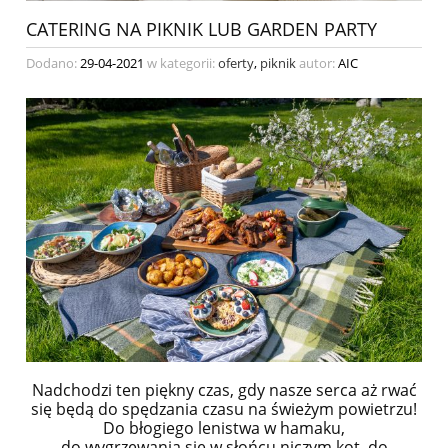
CATERING NA PIKNIK LUB GARDEN PARTY
Dodano:
29-04-2021
w kategorii:
oferty
,
piknik
autor:
AIC
Nadchodzi ten piękny czas, gdy nasze serca aż rwać
się będą do spędzania czasu na świeżym powietrzu!
Do błogiego lenistwa w hamaku,
do wygrzewania się w słońcu niczym kot, do